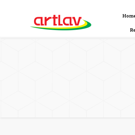
R. Talófitos, 164
contato@artlav.com.br
(11) 3833-0122
Hom
R