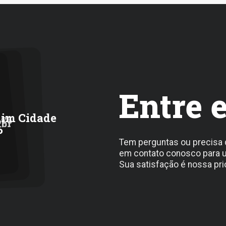
Entre 
rdim Cidade
675
.br
P
Tem perguntas ou precisa 
em contato conosco para u
Sua satisfação é nossa pri