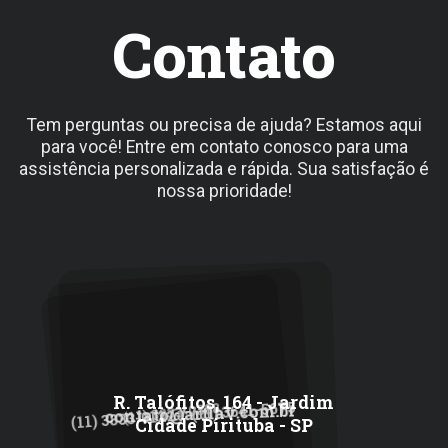
Contato
Tem perguntas ou precisa de ajuda? Estamos aqui
para você! Entre em contato conosco para uma
assistência personalizada e rápida. Sua satisfação é
nossa prioridade!
R. Talófitos, 164 - Jardim
(11) 3641-5675
(11) 3833-0388
contato@artlav.com.br
/
(11) 3833-0122
Cidade Pirituba - SP