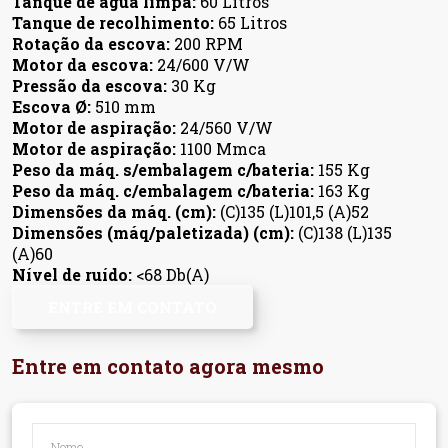
Tanque de água limpa:
60 Litros
Tanque de recolhimento:
65 Litros
Rotação da escova:
200 RPM
Motor da escova:
24/600 V/W
Pressão da escova:
30 Kg
Escova Ø:
510 mm
Motor de aspiração:
24/560 V/W
Motor de aspiração:
1100 Mmca
Peso da máq. s/embalagem c/bateria:
155 Kg
Peso da máq. c/embalagem c/bateria:
163 Kg
Dimensões da máq. (cm):
(C)135 (L)101,5 (A)52
Dimensões (máq/paletizada) (cm):
(C)138 (L)135
(A)60
Nível de ruído:
<68 Db(A)
ENTRE EM CONTATO
Entre em contato agora mesmo