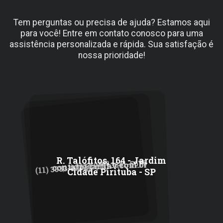
Tem perguntas ou precisa de ajuda? Estamos aqui
para você! Entre em contato conosco para uma
assistência personalizada e rápida. Sua satisfação é
nossa prioridade!
R. Talófitos, 164 - Jardim
(11) 3641-5675
(11) 3833-0388
contato@artlav.com.br
/
(11) 3833-0122
Cidade Pirituba - SP