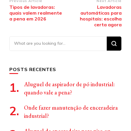
Post
Previous Article
Next Article
Tipos de lavadoras:
Lavadoras
Navigation
quais valem realmente
automáticas para
a pena em 2026
hospitais: escolha
certa agora
Looking
for
Something?
POSTS RECENTES
Aluguel de aspirador de pó industrial:
quando vale a pena?
Onde fazer manutenção de enceradeira
industrial?