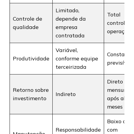
Limitado,
Total
Controle de
depende da
controle d
qualidade
empresa
operação
contratada
Variável,
Constante
Produtividade
conforme equipe
previsível
terceirizada
Direto e
Retorno sobre
mensuráve
Indireto
investimento
após algu
meses
Baixo cust
Responsabilidade
com
Manutenção