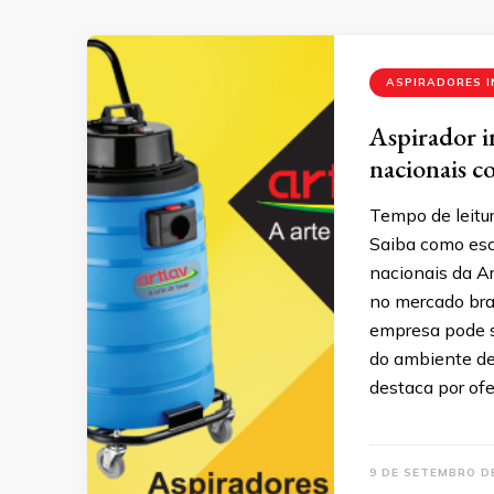
ASPIRADORES I
Aspirador i
nacionais c
Tempo de leitur
Saiba como esco
nacionais da A
no mercado bras
empresa pode s
do ambiente de 
destaca por ofe
9 DE SETEMBRO D