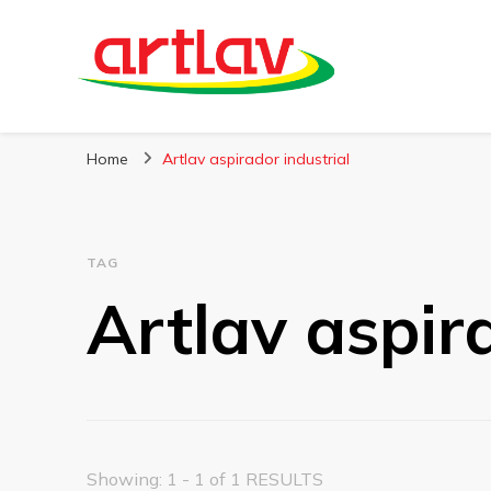
Blog
Artlav
Home
Artlav aspirador industrial
TAG
Artlav aspir
Showing: 1 - 1 of 1 RESULTS