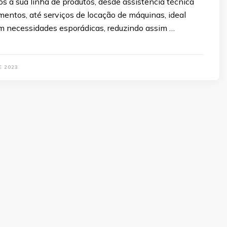
os a sua linha de produtos, desde assistência técnica
entos, até serviços de locação de máquinas, ideal
em necessidades esporádicas, reduzindo assim …
E 2023