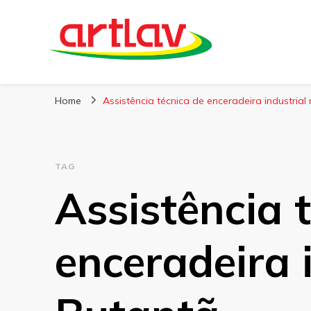
Blog
Artlav
Home
Assistência técnica de enceradeira industrial
TAG
Assistência 
enceradeira 