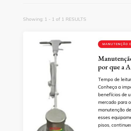
Showing: 1 - 1 of 1 RESULTS
MANUTENÇÃO D
Manutenção 
por que a Ar
Tempo de leitur
Conheça a impo
benefícios de u
mercado para of
manutenção de e
esses equipame
pisos, continue