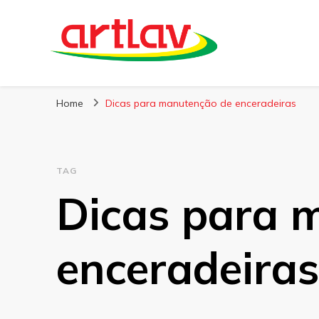
Blog
Artlav
Home
Dicas para manutenção de enceradeiras
TAG
Dicas para 
enceradeiras