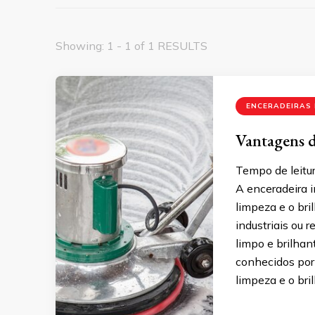
Showing: 1 - 1 of 1 RESULTS
ENCERADEIRAS 
Vantagens d
Tempo de leitur
A enceradeira 
limpeza e o bri
industriais ou 
limpo e brilhan
conhecidos por
limpeza e o bri