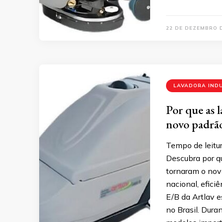
22 DE DEZEMBRO 
LAVADORA IND
Por que as 
novo padrão
Tempo de leitur
Descubra por q
tornaram o novo
nacional, efici
E/B da Artlav e
no Brasil. Dur