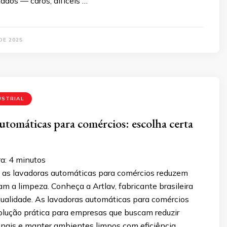
dos — caros, difíceis …
DE 2025
USTRIAL
utomáticas para comércios: escolha certa
a:
4
minutos
as lavadoras automáticas para comércios reduzem
am a limpeza. Conheça a Artlav, fabricante brasileira
qualidade. As lavadoras automáticas para comércios
lução prática para empresas que buscam reduzir
onais e manter ambientes limpos com eficiência.