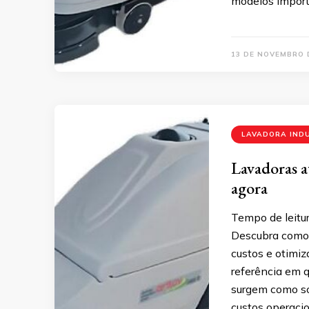
modelos importa
13 DE NOVEMBRO 
LAVADORA IND
Lavadoras a
agora
Tempo de leitur
Descubra como 
custos e otimiz
referência em 
surgem como so
custos operaci