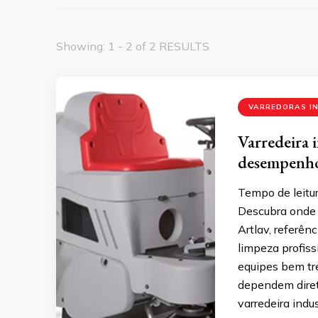
Showing: 1 - 2 of 2 RESULTS
VARREDORAS I
Varredeira i
desempenho
Tempo de leitur
Descubra onde 
Artlav, referên
limpeza profiss
equipes bem tre
dependem diret
varredeira indu