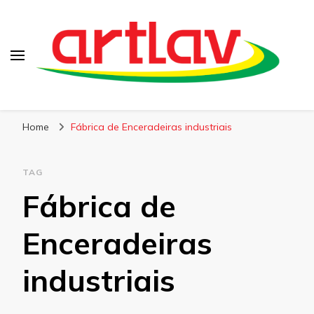
Blog
Artlav
Home
Fábrica de Enceradeiras industriais
TAG
Fábrica de
Enceradeiras
industriais