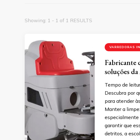
Showing: 1 - 1 of 1 RESULTS
VARREDORAS I
Fabricante d
soluções da
Tempo de leitur
Descubra por qu
para atender às
Manter a limpe
especialmente 
garantir que e
detritos, a esco