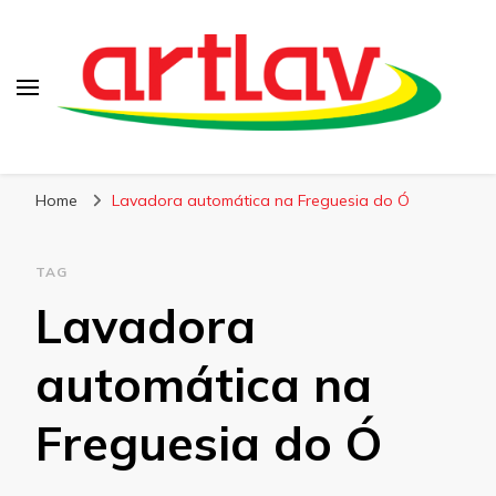
Blog
Artlav
Home
Lavadora automática na Freguesia do Ó
TAG
Lavadora
automática na
Freguesia do Ó