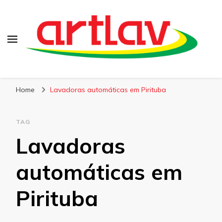
Blog
Artlav
Home
Lavadoras automáticas em Pirituba
TAG
Lavadoras
automáticas em
Pirituba