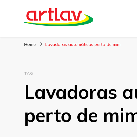
Blog
Artlav
Home
Lavadoras automáticas perto de mim
TAG
Lavadoras a
perto de mi