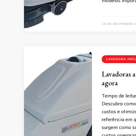
modelos importa
13 DE NOVEMBRO 
LAVADORA IND
Lavadoras a
agora
Tempo de leitur
Descubra como 
custos e otimiz
referência em 
surgem como so
custos operaci