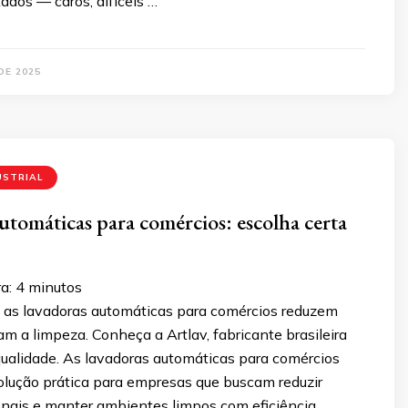
dos — caros, difíceis …
DE 2025
USTRIAL
utomáticas para comércios: escolha certa
a:
4
minutos
as lavadoras automáticas para comércios reduzem
am a limpeza. Conheça a Artlav, fabricante brasileira
qualidade. As lavadoras automáticas para comércios
lução prática para empresas que buscam reduzir
onais e manter ambientes limpos com eficiência.