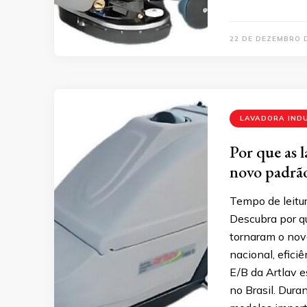
22 DE DEZEMBRO 
LAVADORA IND
Por que as 
novo padrão
Tempo de leitur
Descubra por q
tornaram o novo
nacional, efici
E/B da Artlav e
no Brasil. Dur