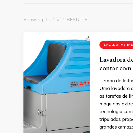
Showing: 1 - 1 of 1 RESULTS
LAVADORAS IN
Lavadora de
contar com
Tempo de leitur
Uma lavadora d
as tarefas de l
máquinas extre
tecnologia com 
tripuladas pro
grandes armazé