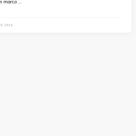
m marco …
DE 2024