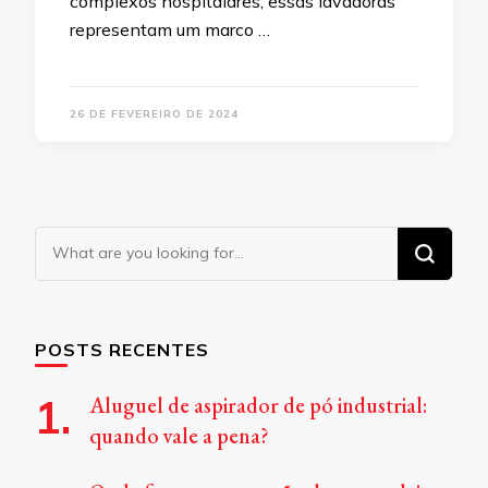
complexos hospitalares, essas lavadoras
representam um marco …
26 DE FEVEREIRO DE 2024
Looking
for
Something?
POSTS RECENTES
Aluguel de aspirador de pó industrial:
quando vale a pena?