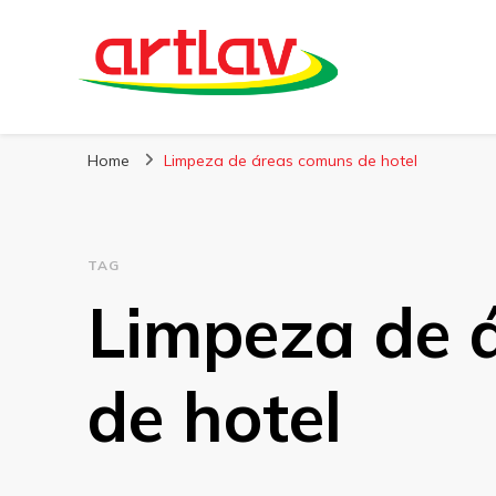
Blog
Artlav
Home
Limpeza de áreas comuns de hotel
TAG
Limpeza de 
de hotel