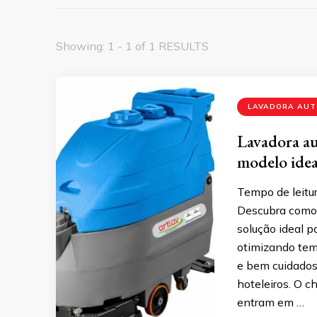
Showing: 1 - 1 of 1 RESULTS
LAVADORA AUT
Lavadora au
modelo ideal
Tempo de leitur
Descubra como 
solução ideal p
otimizando tem
e bem cuidados
hoteleiros. O 
entram em …