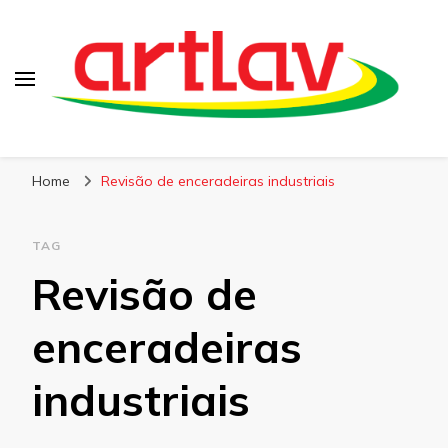
Blog
Artlav
Home
Revisão de enceradeiras industriais
TAG
Revisão de
enceradeiras
industriais