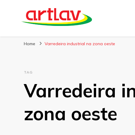
Blog
Artlav
Home
Varredeira industrial na zona oeste
TAG
Varredeira i
zona oeste