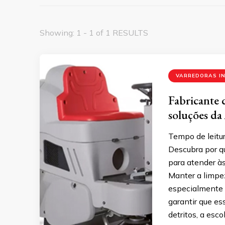
Showing: 1 - 1 of 1 RESULTS
VARREDORAS I
Fabricante d
soluções da
Tempo de leitur
Descubra por qu
para atender às
Manter a limpe
especialmente 
garantir que e
detritos, a esco