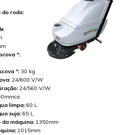
 do rodo:
de
h
mm
scova *:
scova *:
30 kg
cova:
24/600 V/W
iração:
24/560 V/W
00mmca
ua limpa:
60 L
ua suja:
65 L
 da máquina:
1350mm
áquina:
1015mm