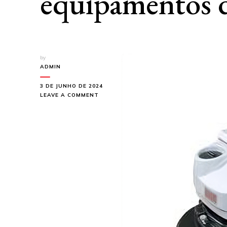
equipamentos d
by
ADMIN
3 DE JUNHO DE 2024
ON
LEAVE A COMMENT
LAVADORAS
AUTOMÁTICAS
A
BATERIA:
CONHEÇA
OS
MODELOS
DE
EQUIPAMENTOS
DA
ARTLAV