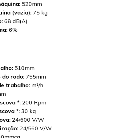
máquina:
520mm
ina (vazia):
75 kg
o:
68 dB(A)
ma:
6%
balho:
510mm
 do rodo:
755mm
e trabalho:
m²/h
mm
scova *:
200 Rpm
scova *:
30 kg
cova:
24/600 V/W
iração:
24/560 V/W
00mmca