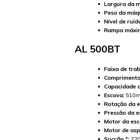
Largura da 
Peso da máqu
Nível de ruíd
Rampa máxi
AL 500BT
Faixa de tra
Comprimento
Capacidade d
Escova:
510
Rotação da e
Pressão da e
Motor da es
Motor de asp
Sucção *:
22