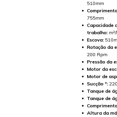
510mm
Comprimento
755mm
Capacidade 
trabalho:
m²/
Escova:
510
Rotação da e
200 Rpm
Pressão da e
Motor da es
Motor de asp
Sucção *:
22
Tanque de ág
Tanque de ág
Comprimento
Altura da m