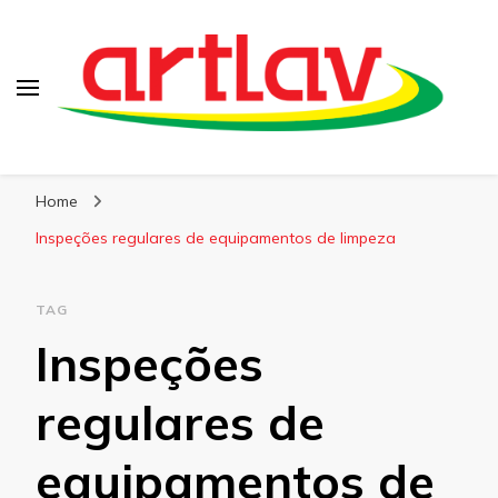
Blog
Artlav
Home
Inspeções regulares de equipamentos de limpeza
TAG
Inspeções
regulares de
equipamentos de