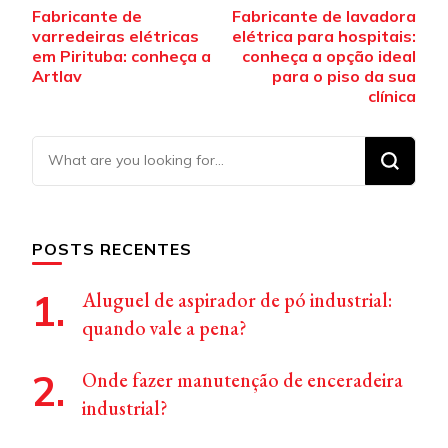
Post
Fabricante de
Fabricante de lavadora
Navigation
varredeiras elétricas
elétrica para hospitais:
em Pirituba: conheça a
conheça a opção ideal
Artlav
para o piso da sua
clínica
Looking
for
Something?
POSTS RECENTES
Aluguel de aspirador de pó industrial:
quando vale a pena?
Onde fazer manutenção de enceradeira
industrial?