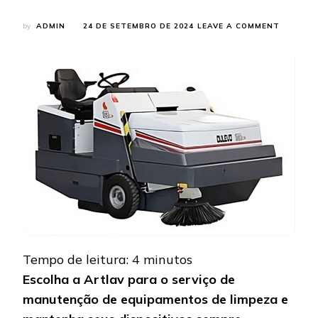
ON
by
ADMIN
24 DE SETEMBRO DE 2024
LEAVE A COMMENT
SERVIÇO
DE
MANUTE
DE
EQUIPA
DE
LIMPEZA
ESCOLH
AS
SOLUÇÕ
DA
ARTLAV
Tempo de leitura:
4
minutos
Escolha a Artlav para o serviço de
manutenção de equipamentos de limpeza e