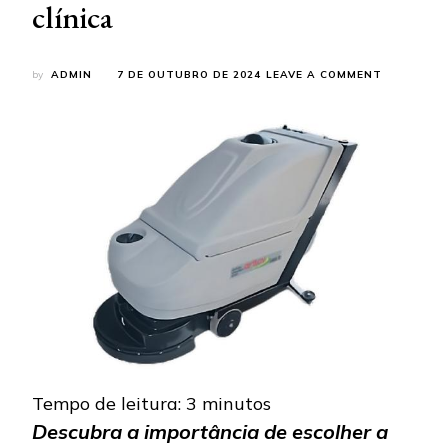
clínica
ON
by
ADMIN
7 DE OUTUBRO DE 2024
LEAVE A COMMENT
FABRICAN
DE
LAVADORA
ELÉTRICA
PARA
HOSPITAIS
CONHEÇA
A
OPÇÃO
IDEAL
PARA
O
PISO
DA
SUA
CLÍNICA
Tempo de leitura:
3
minutos
Descubra a importância de escolher a