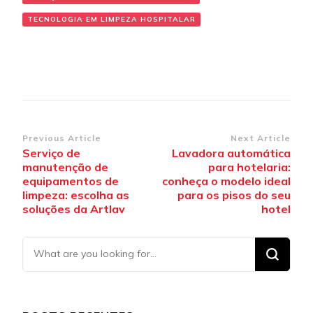
TECNOLOGIA EM LIMPEZA HOSPITALAR
Post
Previous Article
Next Article
Serviço de
Lavadora automática
Navigation
manutenção de
para hotelaria:
equipamentos de
conheça o modelo ideal
limpeza: escolha as
para os pisos do seu
soluções da Artlav
hotel
Looking
for
Something?