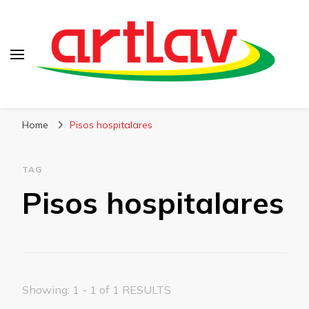
Blog
Artlav
Home
Pisos hospitalares
TAG
Pisos hospitalares
Showing: 1 - 1 of 1 RESULTS