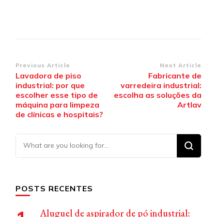
Post
Previous Article
Next Article
Lavadora de piso
Fabricante de
Navigation
industrial: por que
varredeira industrial:
escolher esse tipo de
escolha as soluções da
máquina para limpeza
Artlav
de clínicas e hospitais?
Looking
for
Something?
POSTS RECENTES
Aluguel de aspirador de pó industrial: