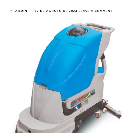
ON
by
ADMIN
12 DE AGOSTO DE 2024
LEAVE A COMMENT
MÁQUINAS
DE
LAVAR
CHÃO:
CONHEÇA
AS
SOLUÇÕES
ESPECIAIS
DA
ARTLAV