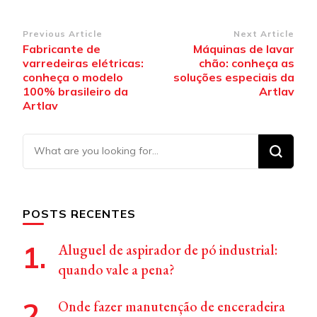
Post
Previous Article
Next Article
Fabricante de
Máquinas de lavar
Navigation
varredeiras elétricas:
chão: conheça as
conheça o modelo
soluções especiais da
100% brasileiro da
Artlav
Artlav
Looking
for
Something?
POSTS RECENTES
Aluguel de aspirador de pó industrial:
quando vale a pena?
Onde fazer manutenção de enceradeira