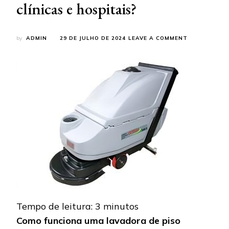
clínicas e hospitais?
ON
by
ADMIN
29 DE JULHO DE 2024
LEAVE A COMMENT
LAVADORA
DE
PISO
INDUSTRIAL:
POR
QUE
ESCOLHER
ESSE
TIPO
DE
MÁQUINA
PARA
LIMPEZA
DE
CLÍNICAS
E
HOSPITAIS?
Tempo de leitura:
3
minutos
Como funciona uma lavadora de piso