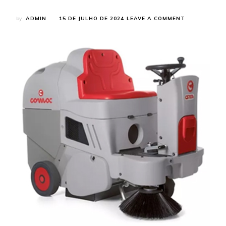
ON
by
ADMIN
15 DE JULHO DE 2024
LEAVE A COMMENT
FABRICANTE
DE
VARREDEIRA
ELÉTRICAS:
CONHEÇA
O
MODELO
100%
BRASILEIRO
DA
ARTLAV