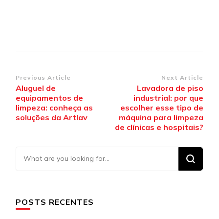
Post
Previous Article
Next Article
Aluguel de
Lavadora de piso
Navigation
equipamentos de
industrial: por que
limpeza: conheça as
escolher esse tipo de
soluções da Artlav
máquina para limpeza
de clínicas e hospitais?
Looking
for
Something?
POSTS RECENTES