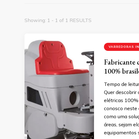
Showing: 1 - 1 of 1 RESULTS
VARREDORAS I
Fabricante 
100% brasil
Tempo de leitur
Quer descobrir 
elétricas 100% 
conosco neste a
como uma soluç
áreas, sejam ela
equipamentos sã