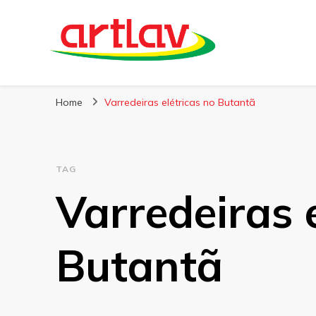
Blog
Artlav
Home
Varredeiras elétricas no Butantã
TAG
Varredeiras 
Butantã