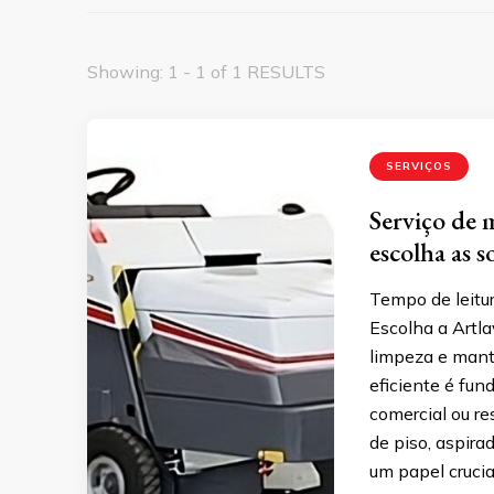
Showing: 1 - 1 of 1 RESULTS
SERVIÇOS
Serviço de 
escolha as s
Tempo de leitur
Escolha a Artl
limpeza e mant
eficiente é fun
comercial ou r
de piso, aspir
um papel crucia