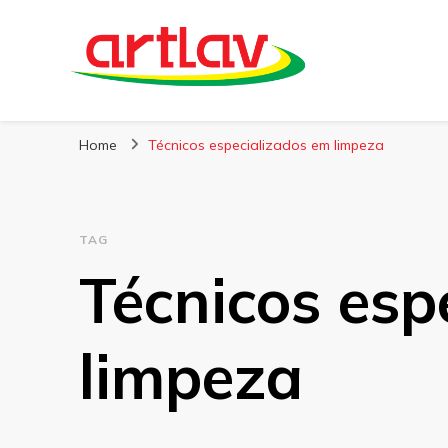
Blog
Artlav
Home
Técnicos especializados em limpeza
TAG
Técnicos esp
limpeza