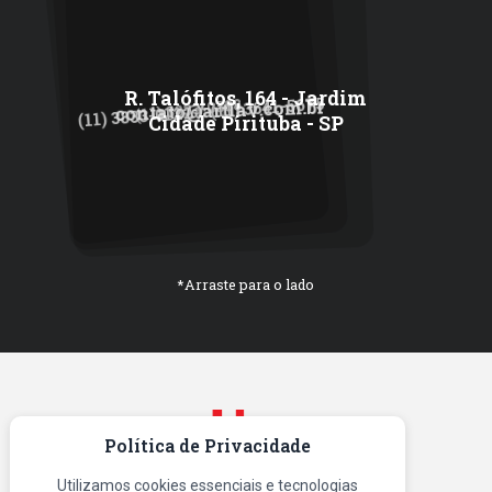
R. Talófitos, 164 - Jardim
(11) 3641-5675
(11) 3833-0388
contato@artlav.com.br
/
(11) 3833-0122
Cidade Pirituba - SP
*Arraste para o lado
Política de Privacidade
Utilizamos cookies essenciais e tecnologias